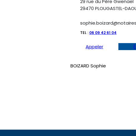
29 rue du Père Gwenaël
29470 PLOUGASTEL-DAO
sophie.boizard@notaires
TEL :
06 09 42 61 04
Appeler
É
BOIZARD Sophie