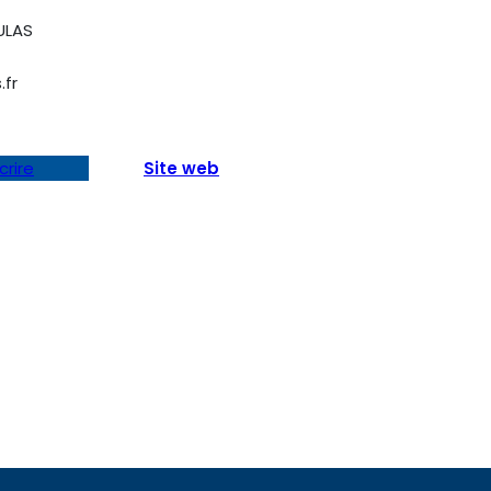
ULAS
.fr
crire
Site web