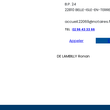
B.P. 24
22810 BELLE-ISLE-EN-TERR
accueil.22069@notaires.f
TEL :
02 96 43 33 66
Appeler
É
DE LAMBILLY Ronan