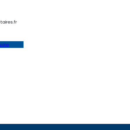
aires.fr
crire