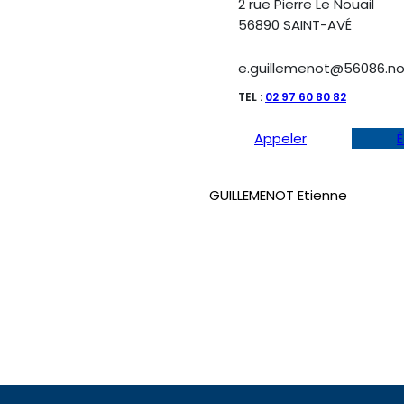
2 rue Pierre Le Nouail
56890 SAINT-AVÉ
e.guillemenot@56086.not
TEL :
02 97 60 80 82
Appeler
É
GUILLEMENOT Etienne