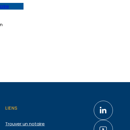
crire
nn
LIENS
Trouver un notaire