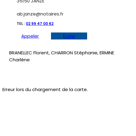
35150 JANZE
ab.janze@notaires.fr
TEL :
02 99 47 00 62
Appeler
Écrire
BRANELLEC Florent, CHARRON Stéphanie, ERMINE
Charlène
Erreur lors du chargement de la carte.