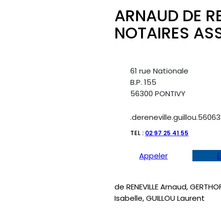
ARNAUD DE RE
NOTAIRES AS
61 rue Nationale
B.P. 155
56300 PONTIVY
.dereneville.guillou.5606
TEL :
02 97 25 41 55
Appeler
É
de RENEVILLE Arnaud, GERTHO
Isabelle, GUILLOU Laurent