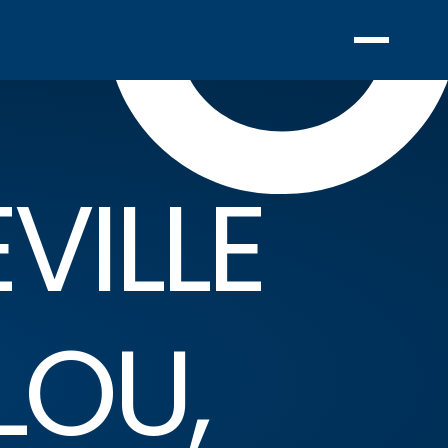
VILLE
LOU,