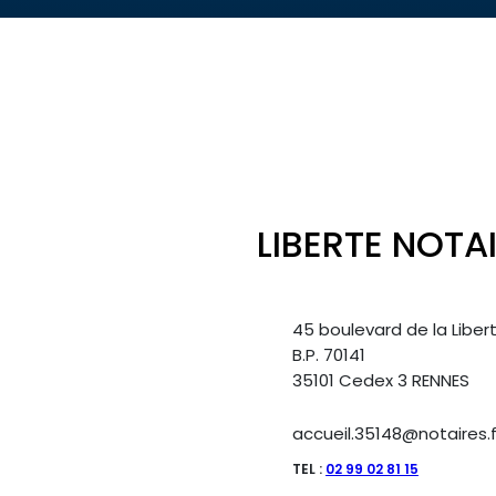
LIBERTE NOTA
45 boulevard de la Liber
B.P. 70141
35101 Cedex 3 RENNES
accueil.35148@notaires.f
TEL :
02 99 02 81 15