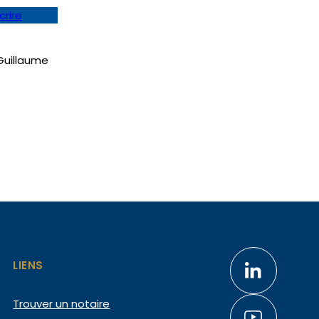
crire
Guillaume
LIENS
Trouver un notaire