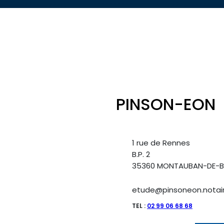
PINSON-EON
1 rue de Rennes
B.P. 2
35360 MONTAUBAN-DE-B
etude@pinsoneon.notair
TEL :
02 99 06 68 68