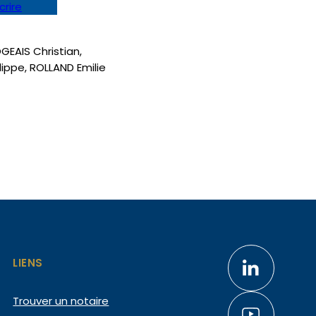
crire
OGEAIS Christian,
lippe, ROLLAND Emilie
LIENS
Trouver un notaire