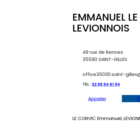
EMMANUEL LE
LEVIONNOIS
49 rue de Rennes
35590 SAINT-GILLES
office35030.saint-gilles
TEL :
02 99 64 61 94
Appeler
É
LE CORVIC Emmanuel, LEVION