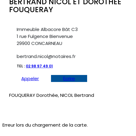
BERTRAND NICOL ET DOROTHÉE
FOUQUERAY
Immeuble Albacore Bât C3
1 rue Fulgence Bienvenue
29900 CONCARNEAU
bertrand.nicol@notaires.fr
TEL :
02 98 97 49 01
Appeler
Écrire
FOUQUERAY Dorothée, NICOL Bertrand
Erreur lors du chargement de la carte.