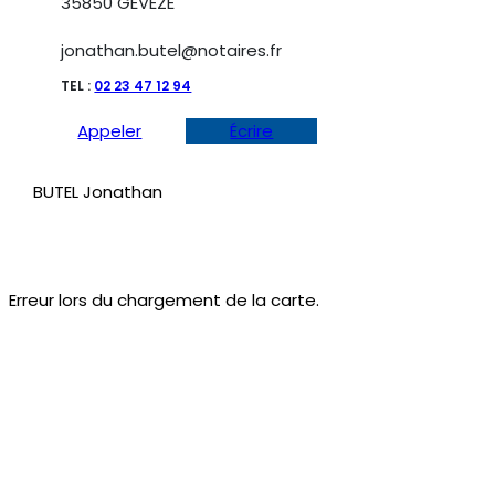
35850 GEVEZE
jonathan.butel@notaires.fr
TEL :
02 23 47 12 94
Appeler
Écrire
BUTEL Jonathan
Erreur lors du chargement de la carte.