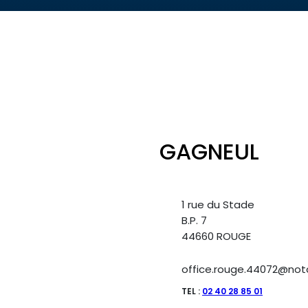
GAGNEUL
1 rue du Stade
B.P. 7
44660 ROUGE
office.rouge.44072@nota
TEL :
02 40 28 85 01