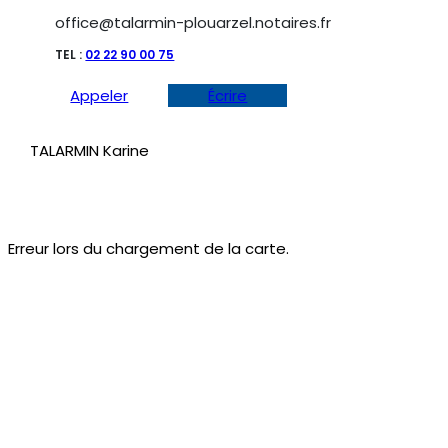
office@talarmin-plouarzel.notaires.fr
TEL :
02 22 90 00 75
Appeler
Écrire
TALARMIN Karine
Erreur lors du chargement de la carte.