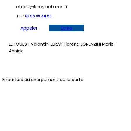
etude@leray.notaires.fr
TEL :
02 98 95 34 59
Appeler
Écrire
LE FOUEST Valentin, LERAY Florent, LORENZINI Marie-
Annick
Erreur lors du chargement de la carte.