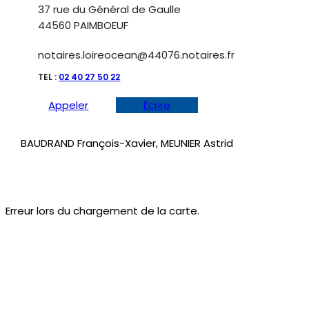
37 rue du Général de Gaulle
44560 PAIMBOEUF
notaires.loireocean@44076.notaires.fr
TEL :
02 40 27 50 22
Appeler
Écrire
BAUDRAND François-Xavier, MEUNIER Astrid
Erreur lors du chargement de la carte.