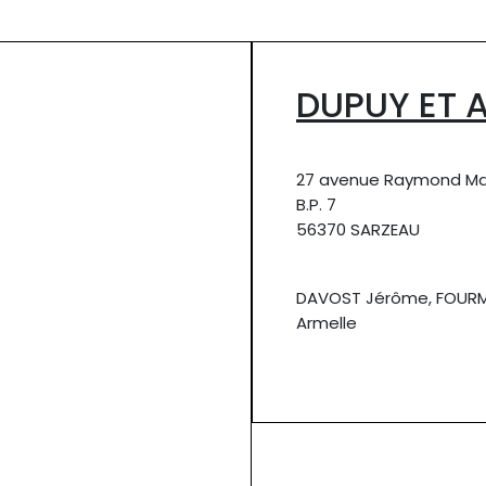
DUPUY ET 
27 avenue Raymond Mar
B.P. 7
56370 SARZEAU
DAVOST Jérôme, FOURM
Armelle