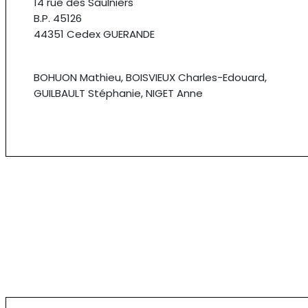
14 rue des Saulniers
B.P. 45126
44351 Cedex GUERANDE
BOHUON Mathieu, BOISVIEUX Charles-Edouard,
GUILBAULT Stéphanie, NIGET Anne