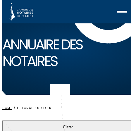
Voir ma sélection
ANNUAIRE
DES
NOTAIRES
HOME
/
LITTORAL SUD LOIRE
Filtrer