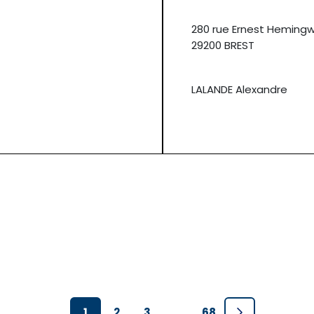
280 rue Ernest Heming
29200 BREST
LALANDE Alexandre
1
2
3
…
68