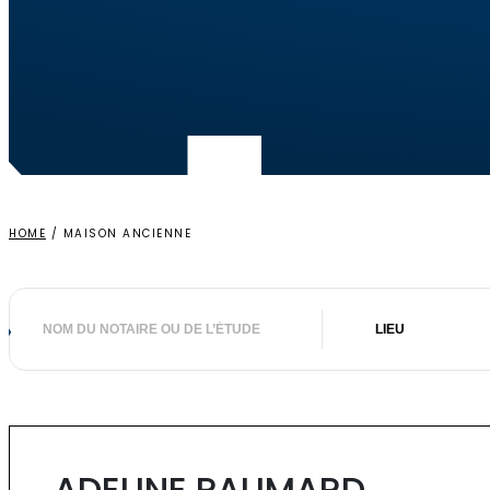
HOME
/
MAISON ANCIENNE
Nom
Lieu
du
notaire
ou
de
l’étude
ADELINE PAUMARD