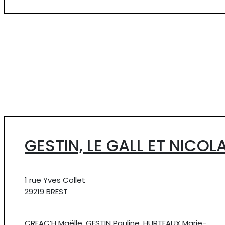
GESTIN, LE GALL ET NICOL
1 rue Yves Collet
29219 BREST
CREAC’H Maëlle, GESTIN Pauline, HURTEAUX Marie-