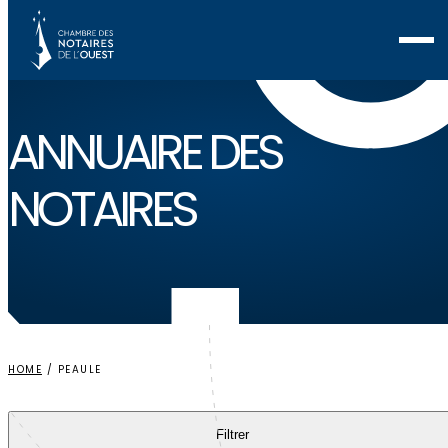
Voir ma sélection
ANNUAIRE
DES
NOTAIRES
HOME
/
PEAULE
Filtrer