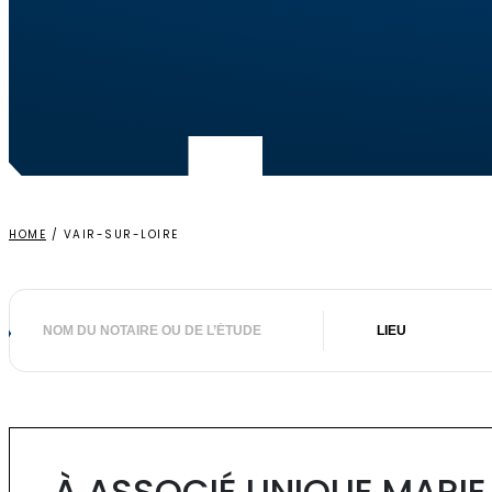
HOME
/
VAIR-SUR-LOIRE
Nom
Lieu
du
notaire
ou
de
l’étude
À ASSOCIÉ UNIQUE MARIE