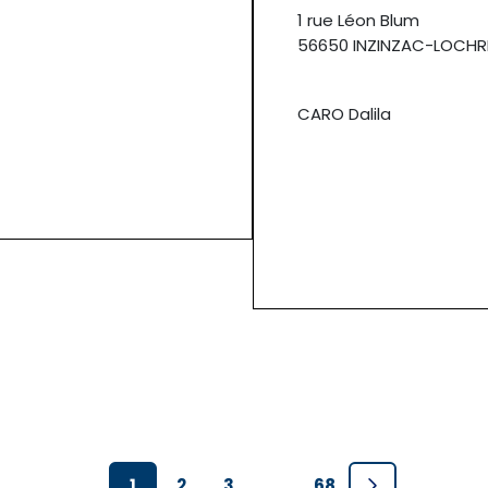
1 rue Léon Blum
56650 INZINZAC-LOCHR
CARO Dalila
1
2
3
…
68