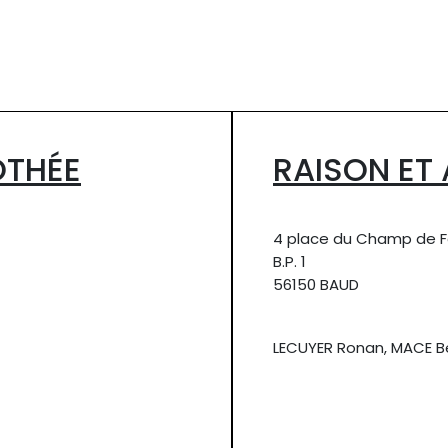
OTHÉE
RAISON ET
4 place du Champ de F
B.P. 1
56150 BAUD
LECUYER Ronan, MACE Be