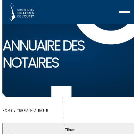
Voir ma sélection
ANNUAIRE
DES
NOTAIRES
HOME
/
TERRAIN À BÂTIR
Filtrer