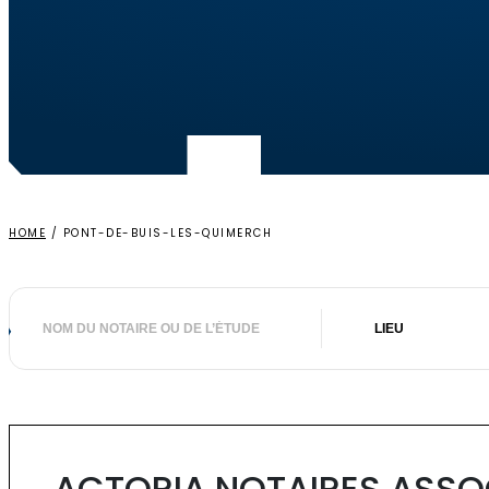
HOME
/
PONT-DE-BUIS-LES-QUIMERCH
Nom
Lieu
du
notaire
ou
de
l’étude
ACTORIA NOTAIRES ASSO