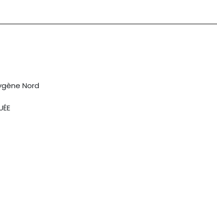
ygène Nord
UÉE