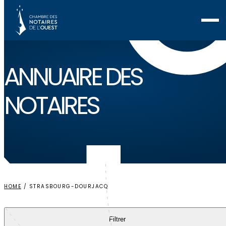
Voir ma sélection
ANNUAIRE
DES
NOTAIRES
HOME
/
STRASBOURG-DOURJACQ
Filtrer