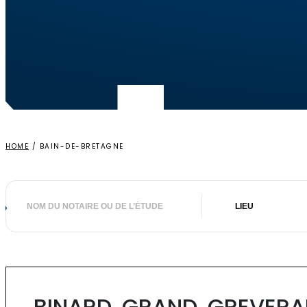
HOME
/
BAIN-DE-BRETAGNE
Nom
Lieu
du
notaire
ou
de
l’étude
BINARD, GRAND, GREVER