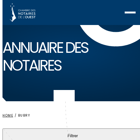
Voir ma sélection
ANNUAIRE
DES
NOTAIRES
HOME
/
BUBRY
Filtrer